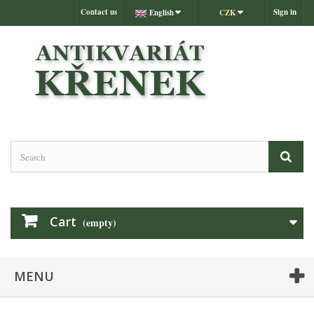
Contact us
Sign in
English
CZK
Cart
(empty)
MENU