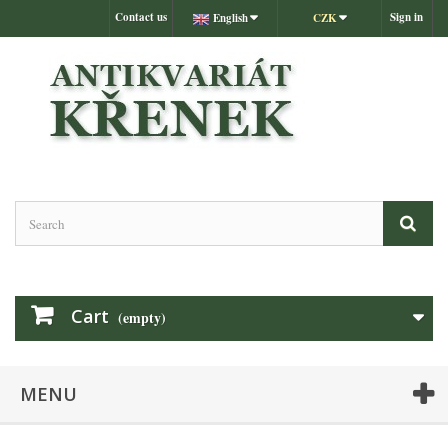
Contact us
Sign in
English
CZK
Cart
(empty)
MENU