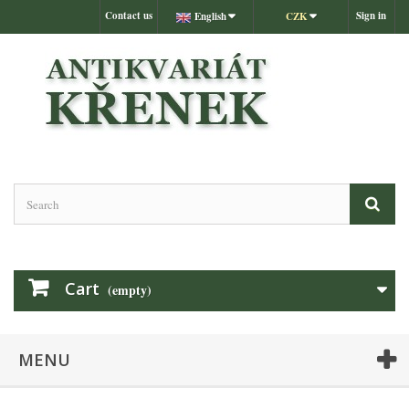
Contact us
Sign in
English
CZK
Cart
(empty)
MENU