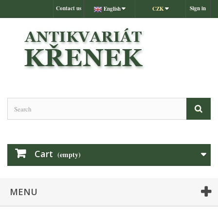
Contact us
Sign in
English
CZK
Cart
(empty)
MENU