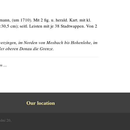
ann, (um 1710). Mit 2 fig. u. herald. Kart. mit kl.
:30,5 cm); seitl. Leisten mit je 38 Stadtwappen. Von 2
hwetzingen, im Norden von Mosbach bis Hohenlohe, im
 der oberen Donau die Grenze.
m ...
Our location
odní 20,