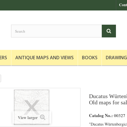
Cont
ERS
ANTIQUE MAPS AND VIEWS
BOOKS
DRAWING
Ducatus Würtenb
Old maps for sa
Catalog No.:
00327
View larger
"Ducatus Würtenbergici