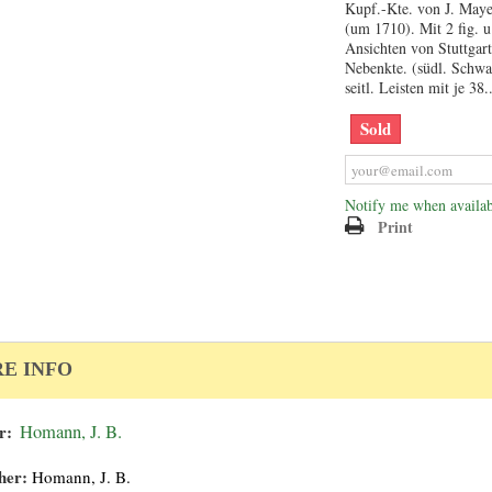
Kupf.-Kte. von J. Maye
(um 1710). Mit 2 fig. u.
Ansichten von Stuttgart
Nebenkte. (südl. Schwa
seitl. Leisten mit je 38..
Sold
Notify me when availab
Print
E INFO
r:
Homann, J. B.
her:
Homann, J. B.