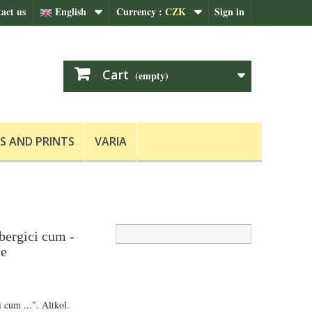
act us
English
Currency :
CZK
Sign in
Cart
(empty)
S AND PRINTS
VARIA
ergici cum -
le
 cum ...". Altkol.