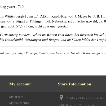
hing year:
1710
us Würtenbergici cum ...". Altkol. Kupf.-Kte. von J. Mayer bei J. B. Hom
ten von Stuttgart u. Tübingen, kol. Nebenkte. (südl. Schwarzwald, ca. 9
n gedruckt; 57,5:95 cm, nicht zussamengesetzt.
Württemberg mit dem Gebiet im Westen vom Rhein bei Breisach bis Sc
bis Dinkelsbühl, Nördlingen und Burgau und im Süden bildet der Lauf
Old maps for sale, Old maps, Vedute, purchase, sale, Ducatus Würtenbergici cu
My account
Store Information
My orders
Antikvariát Karel Křenek, Nár
e
My credit slips
110 00 Praha 1 Česká republika