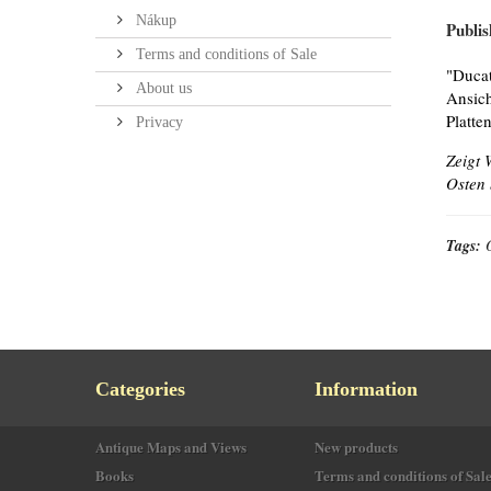
Nákup
Publis
Terms and conditions of Sale
"Ducat
About us
Ansich
Platte
Privacy
Zeigt 
Osten 
Tags:
Categories
Information
Antique Maps and Views
New products
Books
Terms and conditions of Sal