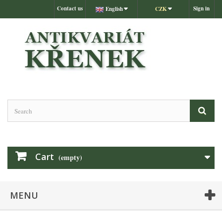
Contact us
Sign in
English
CZK
Cart
(empty)
MENU