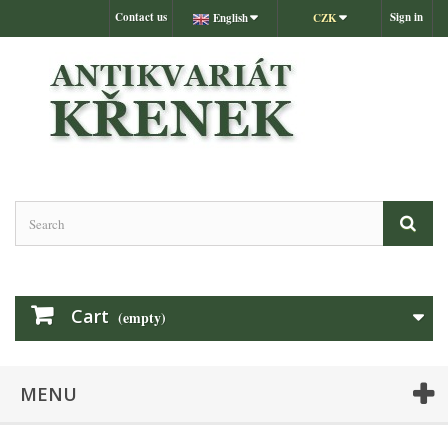
Contact us
Sign in
English
CZK
Cart
(empty)
MENU