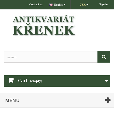
Contact us
Sign in
English
CZK
Cart
(empty)
MENU