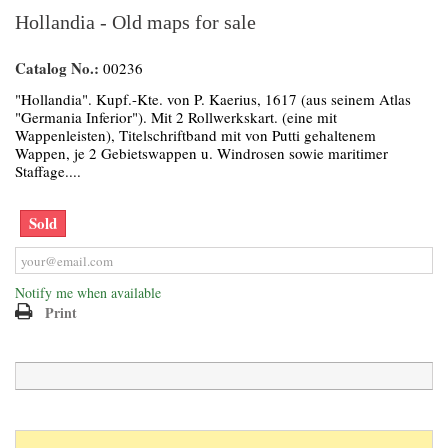
Hollandia - Old maps for sale
Catalog No.:
00236
"Hollandia". Kupf.-Kte. von P. Kaerius, 1617 (aus seinem Atlas
"Germania Inferior"). Mit 2 Rollwerkskart. (eine mit
Wappenleisten), Titelschriftband mit von Putti gehaltenem
Wappen, je 2 Gebietswappen u. Windrosen sowie maritimer
Staffage....
Sold
Notify me when available
Print