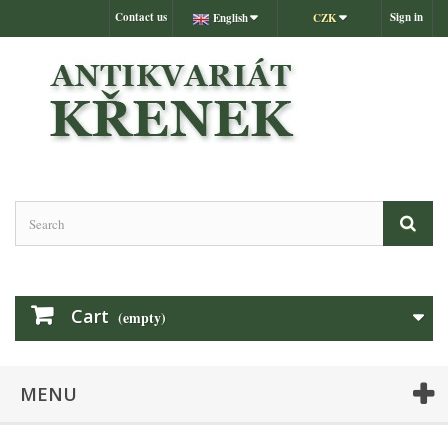
Contact us
Sign in
English
CZK
Cart
(empty)
MENU