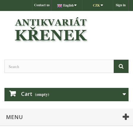
Contact us
Sign in
English
CZK
Cart
(empty)
MENU