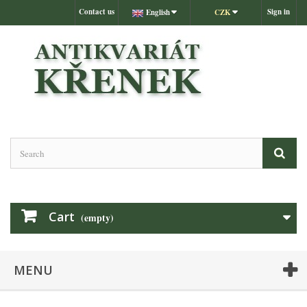
Contact us
Sign in
English
CZK
Cart
(empty)
MENU