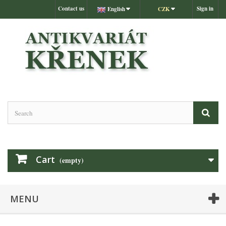
Contact us
Sign in
English
CZK
Cart
(empty)
MENU