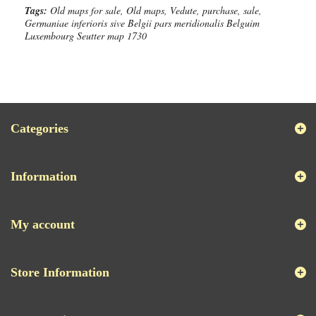
Tags:
Old maps for sale, Old maps, Vedute, purchase, sale,
Germaniae inferioris sive Belgii pars meridionalis Belguim
Luxembourg Seutter map 1730
Categories
Information
My account
Store Information