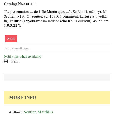
Catalog No.:
00122
"Representation ... de l' Ile Martinique, ...". Staře kol. mědiryt. M.
Seutter, ryl A. C. Seutter, ca. 1730. 1 ornament. kartuše a 1 velká
fig. kartuše (s vyobrazením indiánského trhu s cukrem). 49:56 cm
(19.3:22").
Sold
Notify me when available
Print
MORE INFO
Author:
Seutter, Matthäus