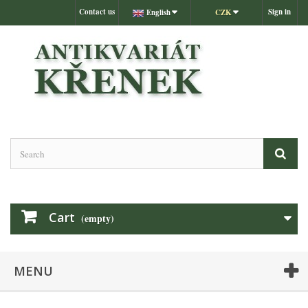
Contact us
Sign in
English
CZK
Cart
(empty)
MENU