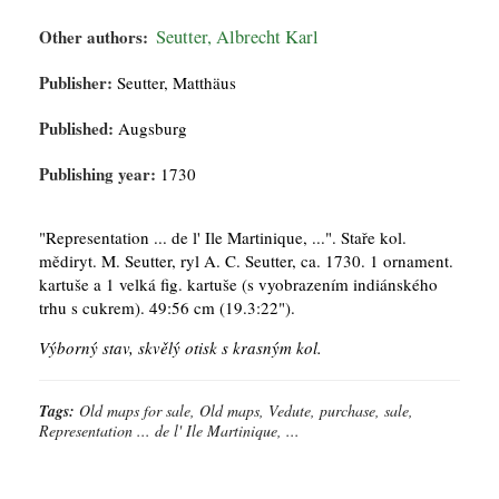
Other authors:
Seutter, Albrecht Karl
Publisher:
Seutter, Matthäus
Published:
Augsburg
Publishing year:
1730
"Representation ... de l' Ile Martinique, ...". Staře kol.
mědiryt. M. Seutter, ryl A. C. Seutter, ca. 1730. 1 ornament.
kartuše a 1 velká fig. kartuše (s vyobrazením indiánského
trhu s cukrem). 49:56 cm (19.3:22").
Výborný stav, skvělý otisk s krasným kol.
Tags:
Old maps for sale, Old maps, Vedute, purchase, sale,
Representation ... de l' Ile Martinique, ...