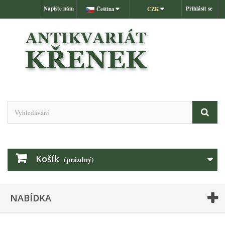
Napište nám
Přihlásit se
Čeština
CZK
Košík
(prázdný)
NABÍDKA