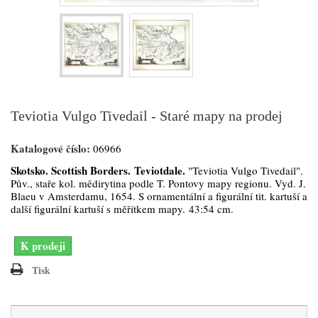
Teviotia Vulgo Tivedail - Staré mapy na prodej
Katalogové číslo:
06966
Skotsko. Scottish Borders. Teviotdale.
"Teviotia Vulgo Tivedail".
Pův., staře kol. mědirytina podle T. Pontovy mapy regionu. Vyd. J.
Blaeu v Amsterdamu, 1654. S ornamentální a figurální tit. kartuší a
další figurální kartuší s měřítkem mapy. 43:54 cm.
K prodeji
Tisk