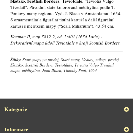
Skotsko.
Scottish Borders. Teviotdale.
"Teviotia Vulgo
Tivedail". Původní, staře kolorovaná mědirytina podle T.
Pontovy mapy regionu. Vyd. J. Blaeu v Amsterdamu, 1654.
S ornamentální a figurální titulní kartuší a další figurální
kartuší s měřítkem mapy ("Scala Miliarium"). 43:54 cm.
Koeman II, map 5812:2, ed. 2:401 (1654 Latin) -
Dekorativní mapa údolí Teviotdale v kraji Scottish Borders.
Štítky:
Staré mapy na prodej, Staré mapy, Veduty, nákup, prodej,
Skotsko, Scottish Borders. Teviotdale, Teviotia Vulgo Tivedail,
mapa, mědirytina, Joan Blaeu, Timothy Pont, 1654
Kategorie
Informace