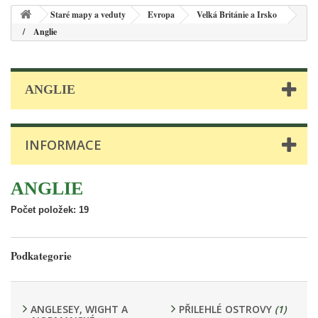
Staré mapy a veduty
Evropa
Velká Británie a Irsko
Anglie
ANGLIE
INFORMACE
ANGLIE
Počet položek: 19
Podkategorie
ANGLESEY, WIGHT A
PŘILEHLÉ OSTROVY
(1)