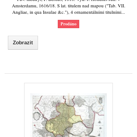
Amsterdamu, 1616/18. S lat. titulem nad mapou ("Tab. VII.
Angliae, in qua Insulae &c."), 4 ornamentálními titulními...
Prodáno
Zobrazit