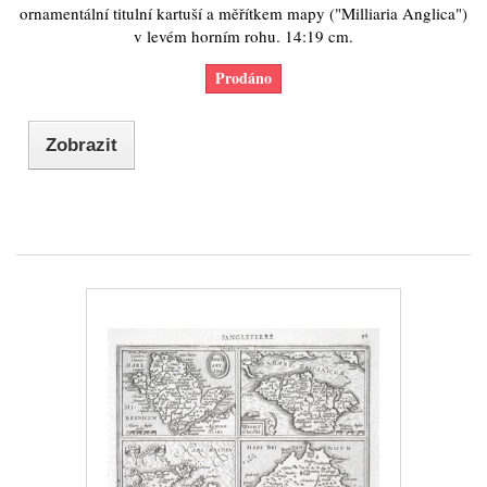
ornamentální titulní kartuší a měřítkem mapy ("Milliaria Anglica")
v levém horním rohu. 14:19 cm.
Prodáno
Zobrazit