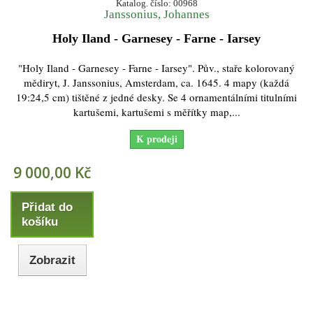
Katalog. číslo: 00968
Janssonius, Johannes
Holy Iland - Garnesey - Farne - Iarsey
"Holy Iland - Garnesey - Farne - Iarsey". Pův., staře kolorovaný
mědiryt, J. Janssonius, Amsterdam, ca. 1645. 4 mapy (každá
19:24,5 cm) tištěné z jedné desky. Se 4 ornamentálními titulními
kartušemi, kartušemi s měřítky map,...
K prodeji
9 000,00 Kč
Přidat do
košíku
Zobrazit