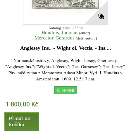
Katalog. číslo: 25535
Hondius, Jodocus
(autor)
Mercator, Gerardus
(další autoři )
Anglesey Ins.. - Wight ol. Vectis. - Ins....
Normanské ostrovy, Anglesey, Wight, Jarsey, Guernesey.
"Anglesey Ins."; "Wight ol. Vectis"; "Ins. Garnesey"; "Ins. Iarsey".
Pův. mědirytina z Meratorova Atlasu Minor. Vyd. J. Hondius v
Amsterdamu, 1609. 12,5:17 cm.
K prodeji
1 800,00 Kč
Přidat do
košíku