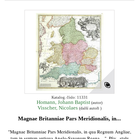
Katalog. číslo: 11331
Homann, Johann Baptist
(autor)
Visscher, Nicolaes
(další autoři )
Magnae Britanniae Pars Meridionalis, in...
"Magnae Britanniae Pars Meridionalis, in qua Regnum Angliae,
tam in septem antiqua Anglo-Saxonum Regna ...". Pův., staře