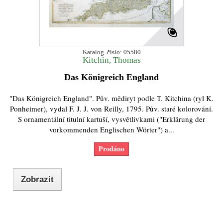
Katalog. číslo: 05580
Kitchin, Thomas
Das Königreich England
"Das Königreich England". Pův. mědiryt podle T. Kitchina (ryl K.
Ponheimer), vydal F. J. J. von Reilly, 1795. Pův. staré kolorování.
S ornamentální titulní kartuší, vysvětlivkami ("Erklärung der
vorkommenden Englischen Wörter") a...
Prodáno
Zobrazit