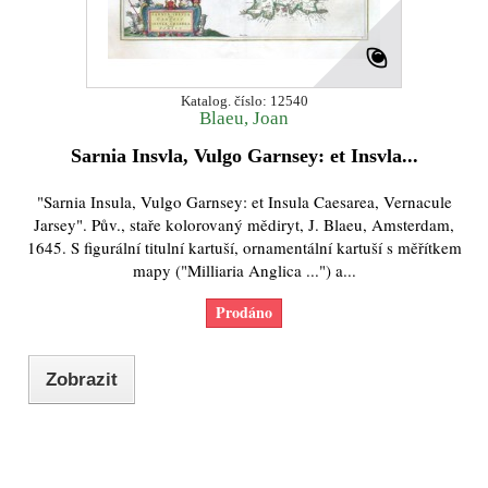
Katalog. číslo: 12540
Blaeu, Joan
Sarnia Insvla, Vulgo Garnsey: et Insvla...
"Sarnia Insula, Vulgo Garnsey: et Insula Caesarea, Vernacule
Jarsey". Pův., staře kolorovaný mědiryt, J. Blaeu, Amsterdam,
1645. S figurální titulní kartuší, ornamentální kartuší s měřítkem
mapy ("Milliaria Anglica ...") a...
Prodáno
Zobrazit