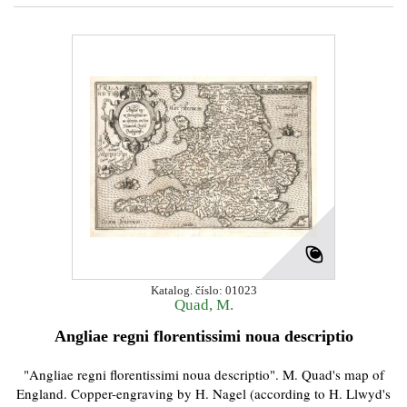
Katalog. číslo: 01023
Quad, M.
Angliae regni florentissimi noua descriptio
"Angliae regni florentissimi noua descriptio". M. Quad's map of
England. Copper-engraving by H. Nagel (according to H. Llwyd's