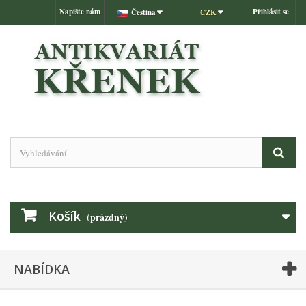
Napište nám
Přihlásit se
Čeština
CZK
Košík
(prázdný)
NABÍDKA