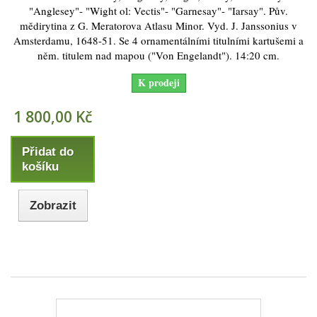
"Anglesey"- "Wight ol: Vectis"- "Garnesay"- "Iarsay". Pův.
mědirytina z G. Meratorova Atlasu Minor. Vyd. J. Janssonius v
Amsterdamu, 1648-51. Se 4 ornamentálními titulními kartušemi a
něm. titulem nad mapou ("Von Engelandt"). 14:20 cm.
K prodeji
1 800,00 Kč
Přidat do
košíku
Zobrazit