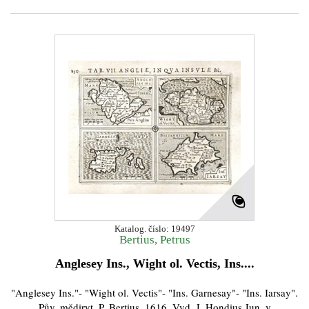
Katalog. číslo: 19497
Bertius, Petrus
Anglesey Ins., Wight ol. Vectis, Ins....
"Anglesey Ins."- "Wight ol. Vectis"- "Ins. Garnesay"- "Ins. Iarsay".
Pův. mědiryt, P. Bertius, 1616. Vyd. J. Hondius Jun. v