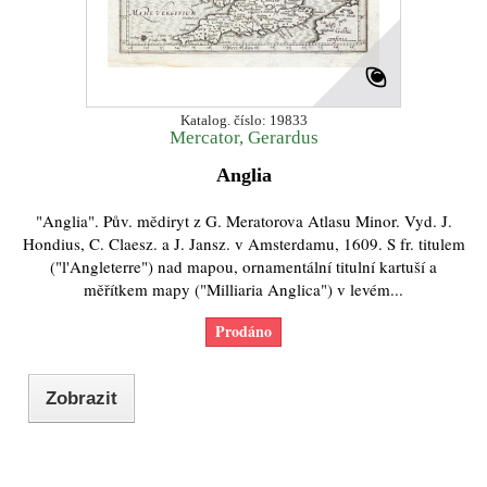
Katalog. číslo: 19833
Mercator, Gerardus
Anglia
"Anglia". Pův. mědiryt z G. Meratorova Atlasu Minor. Vyd. J.
Hondius, C. Claesz. a J. Jansz. v Amsterdamu, 1609. S fr. titulem
("l'Angleterre") nad mapou, ornamentální titulní kartuší a
měřítkem mapy ("Milliaria Anglica") v levém...
Prodáno
Zobrazit