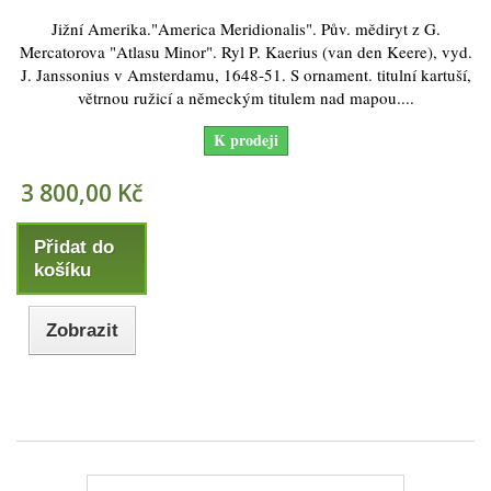
Jižní Amerika."America Meridionalis". Pův. mědiryt z G.
Mercatorova "Atlasu Minor". Ryl P. Kaerius (van den Keere), vyd.
J. Janssonius v Amsterdamu, 1648-51. S ornament. titulní kartuší,
větrnou ružicí a německým titulem nad mapou....
K prodeji
3 800,00 Kč
Přidat do
košíku
Zobrazit