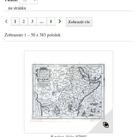
na stránku
1
2
3
...
8
Zobrazit vše
Zobrazeno 1 – 50 z 383 položek
Katalog. číslo: 07905