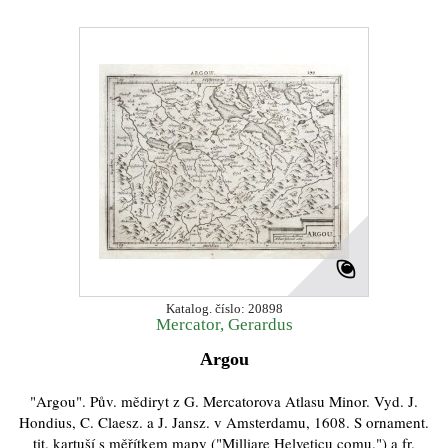
Katalog. číslo: 20898
Mercator, Gerardus
Argou
"Argou". Pův. mědiryt z G. Mercatorova Atlasu Minor. Vyd. J.
Hondius, C. Claesz. a J. Jansz. v Amsterdamu, 1608. S ornament.
tit. kartuší s měřítkem mapy ("Milliare Helveticu comu.") a fr.