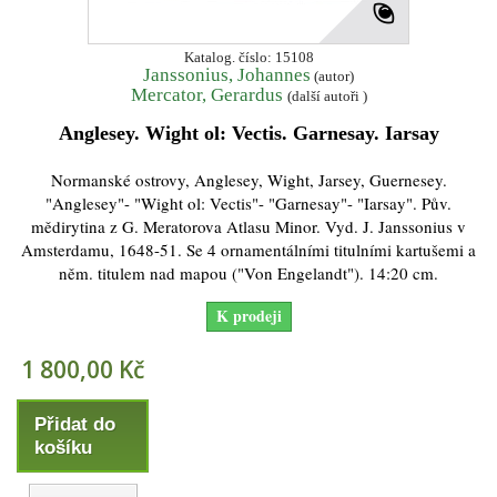
Katalog. číslo: 15108
Janssonius, Johannes
(autor)
Mercator, Gerardus
(další autoři )
Anglesey. Wight ol: Vectis. Garnesay. Iarsay
Normanské ostrovy, Anglesey, Wight, Jarsey, Guernesey.
"Anglesey"- "Wight ol: Vectis"- "Garnesay"- "Iarsay". Pův.
mědirytina z G. Meratorova Atlasu Minor. Vyd. J. Janssonius v
Amsterdamu, 1648-51. Se 4 ornamentálními titulními kartušemi a
něm. titulem nad mapou ("Von Engelandt"). 14:20 cm.
K prodeji
1 800,00 Kč
Přidat do
košíku