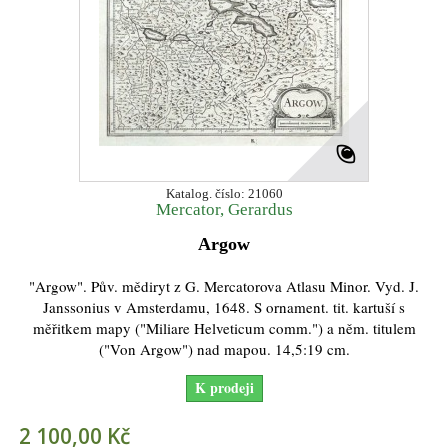
Katalog. číslo: 21060
Mercator, Gerardus
Argow
"Argow". Pův. mědiryt z G. Mercatorova Atlasu Minor. Vyd. J.
Janssonius v Amsterdamu, 1648. S ornament. tit. kartuší s
měřitkem mapy ("Miliare Helveticum comm.") a něm. titulem
("Von Argow") nad mapou. 14,5:19 cm.
K prodeji
2 100,00 Kč