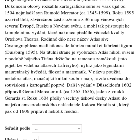
Dokončení otcovy rozsáhlé kartografické série se však ujal od
1594 nejmladší syn Rumold Mercator (ca 1545-1599). Roku 1595
uzavřel třetí, závěrečnou část složenou z 36 map věnovaných
severní Evropě, Rusku a Novému světu, a mohl tak přistoupit ke
kompletnímu vydání, které nakonec předčilo vědecké kvality
Orteliova Theatra. Rodinné dílo nese název Atlas sive
Cosmographicae meditationes de fabrica mundi et fabricati figura
(Duisburg 1595). Na titulní straně je vyobrazen Atlás nikoli ovšem
v podobě bájného Titána držícího na ramenou zeměkouli (toto
pojetí lze vidět na atlasech Lafréryho), nýbrž jako legendární
mauretánský hvězdář, filozof a matematik. V názvu použitá
metafora atlas, označující knižní soubor map, je zde uvedena do
souvislosti s kartografií poprvé. Další vydání v Düsseldorfu 1602
připravil Gerard Mercator ml. (ca 1565-1656), jeden z vnuků
Gerarda st. Roku 1604 přešly všechny tiskové desky Atlasu do
majetku amsterodamského nakladatele Jodoca Hondia st., který
pak od 1606 připravil několik reedicí.
Seřadit podle
Ukázat