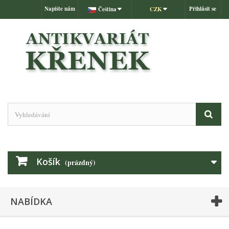
Napište nám
Přihlásit se
Čeština
CZK
Košík
(prázdný)
NABÍDKA