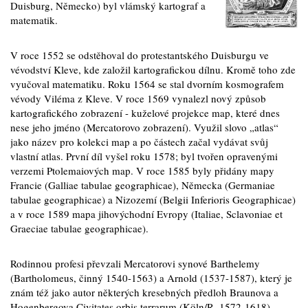
Duisburg, Německo) byl vlámský kartograf a
matematik.
V roce 1552 se odstěhoval do protestantského Duisburgu ve
vévodství Kleve, kde založil kartografickou dílnu. Kromě toho zde
vyučoval matematiku. Roku 1564 se stal dvorním kosmografem
vévody Viléma z Kleve. V roce 1569 vynalezl nový způsob
kartografického zobrazení - kuželové projekce map, které dnes
nese jeho jméno (Mercatorovo zobrazení). Využil slovo „atlas“
jako název pro kolekci map a po částech začal vydávat svůj
vlastní atlas. První díl vyšel roku 1578; byl tvořen opravenými
verzemi Ptolemaiových map. V roce 1585 byly přidány mapy
Francie (Galliae tabulae geographicae), Německa (Germaniae
tabulae geographicae) a Nizozemí (Belgii Inferioris Geographicae)
a v roce 1589 mapa jihovýchodní Evropy (Italiae, Sclavoniae et
Graeciae tabulae geographicae).
Rodinnou profesi převzali Mercatorovi synové Barthelemy
(Bartholomeus, činný 1540-1563) a Arnold (1537-1587), který je
znám též jako autor některých kresebných předloh Braunova a
Hogenbergova Civitates orbis terrarum (Köln/R. 1572-1618).