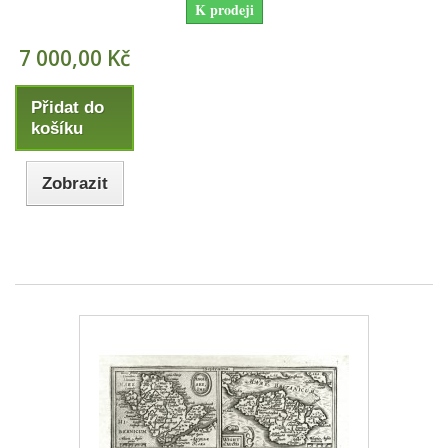
K prodeji
7 000,00 Kč
Přidat do
košíku
Zobrazit