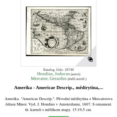
Katalog. číslo: 26746
Hondius, Jodocus
(autor)
Mercator, Gerardus
(další autoři )
Amerika - Americae Descrip., mědirytina,...
Amerika. "Americae Descrip.". Původní mědirytina z Mercatorova
Atlasu Minor. Vyd. J. Hondius v Amsterdamu, 1607. S ornament.
tit. kartuší s měřítkem mapy. 15:19,5 cm.