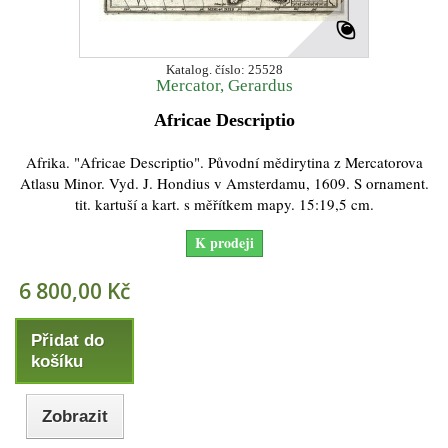
Katalog. číslo: 25528
Mercator, Gerardus
Africae Descriptio
Afrika. "Africae Descriptio". Původní mědirytina z Mercatorova
Atlasu Minor. Vyd. J. Hondius v Amsterdamu, 1609. S ornament.
tit. kartuší a kart. s měřítkem mapy. 15:19,5 cm.
K prodeji
6 800,00 Kč
Přidat do
košíku
Zobrazit