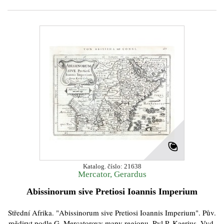
Katalog. číslo: 21638
Mercator, Gerardus
Abissinorum sive Pretiosi Ioannis Imperium
Střední Afrika. "Abissinorum sive Pretiosi Ioannis Imperium". Pův.
mědiryt podle G. Mercatorovy mapy regionu. Ryl P. Kaerius. Vyd.