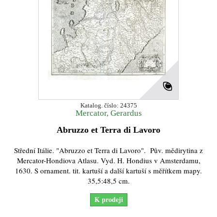
Katalog. číslo: 24375
Mercator, Gerardus
Abruzzo et Terra di Lavoro
Střední Itálie. "Abruzzo et Terra di Lavoro". Pův. mědirytina z
Mercator-Hondiova Atlasu. Vyd. H. Hondius v Amsterdamu,
1630. S ornament. tit. kartuší a další kartuší s měřítkem mapy.
35,5:48,5 cm.
K prodeji