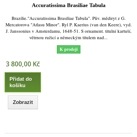
Accuratissima Brasiliae Tabula
Brazílie."Accuratissima Brasiliae Tabula". Pův. mědiryt z G.
Mercatorova "Atlasu Minor". Ryl P. Kaerius (van den Keere), vyd.
J. Janssonius v Amsterdamu, 1648-51. S ornament. titulní kartuší,
větrnou ružicí a německým titulem nad...
K prodeji
3 800,00 Kč
Přidat do
košíku
Zobrazit