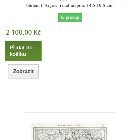
titulem ("Argow") nad mapou. 14,5:19,5 cm.
K prodeji
2 100,00 Kč
Přidat do
košíku
Zobrazit