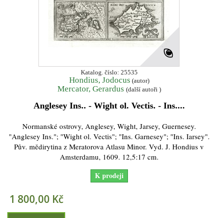
Katalog. číslo: 25535
Hondius, Jodocus
(autor)
Mercator, Gerardus
(další autoři )
Anglesey Ins.. - Wight ol. Vectis. - Ins....
Normanské ostrovy, Anglesey, Wight, Jarsey, Guernesey.
"Anglesey Ins."; "Wight ol. Vectis"; "Ins. Garnesey"; "Ins. Iarsey".
Pův. mědirytina z Meratorova Atlasu Minor. Vyd. J. Hondius v
Amsterdamu, 1609. 12,5:17 cm.
K prodeji
1 800,00 Kč