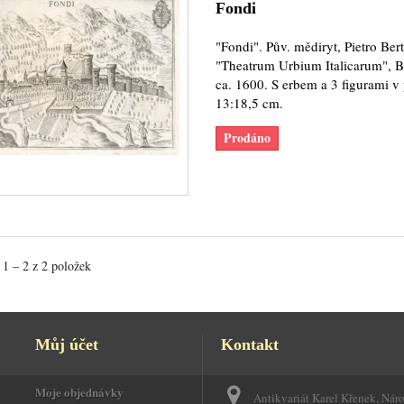
Fondi
"Fondi". Pův. mědiryt, Pietro Berte
"Theatrum Urbium Italicarum", B
ca. 1600. S erbem a 3 figurami v
13:18,5 cm.
Prodáno
1 – 2 z 2 položek
Můj účet
Kontakt
Moje objednávky
Antikvariát Karel Křenek, Nár