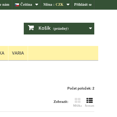
te nám
Čeština
Měna :
CZK
Přihlásit se
Košík
(prázdný)
KA
VARIA
Počet položek: 2
Zobrazit:
Mřížka
Seznam