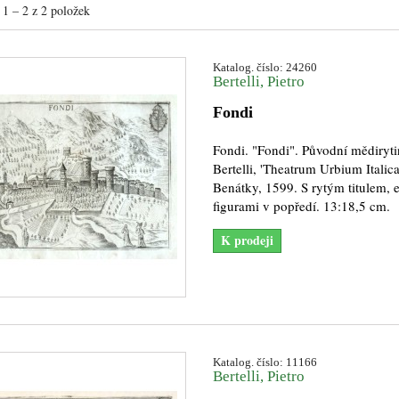
1 – 2 z 2 položek
Katalog. číslo: 24260
Bertelli, Pietro
Fondi
Fondi. "Fondi". Původní mědirytin
Bertelli, 'Theatrum Urbium Italic
Benátky, 1599. S rytým titulem, 
figurami v popředí. 13:18,5 cm.
K prodeji
Katalog. číslo: 11166
Bertelli, Pietro