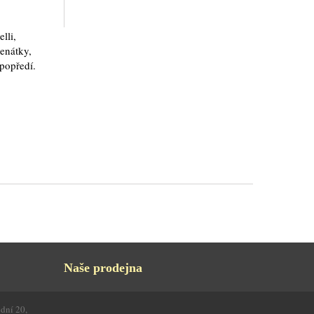
lli,
enátky,
 popředí.
Naše prodejna
odní 20,