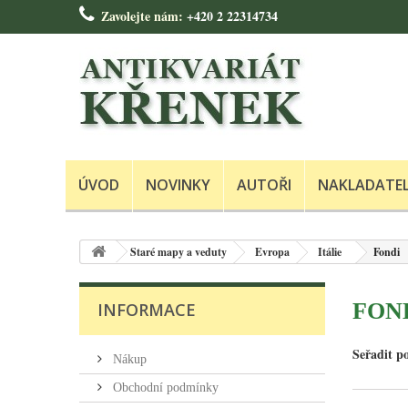
Zavolejte nám:
+420 2 22314734
ÚVOD
NOVINKY
AUTOŘI
NAKLADATE
Staré mapy a veduty
Evropa
Itálie
Fondi
FON
INFORMACE
Seřadit p
Nákup
Obchodní podmínky