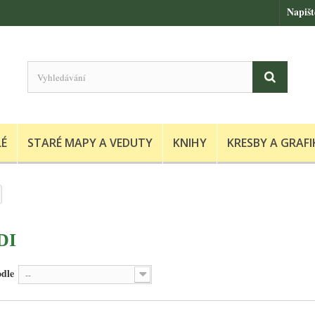
Napiš
LÉ
STARÉ MAPY A VEDUTY
KNIHY
KRESBY A GRAFI
DI
odle
--