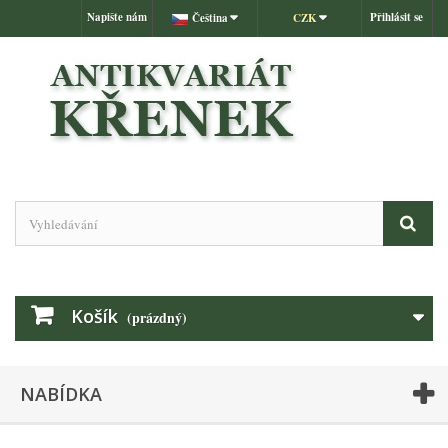
Napište nám
Přihlásit se
Čeština
CZK
Košík
(prázdný)
NABÍDKA