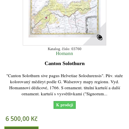
Katalog. číslo: 03760
Homann
Canton Solothurn
"Canton Solothurn sive pagus Helvetiae Solodurensis". Pův. staře
kolorovaný mědiryt podle G. Walserovy mapy regionu. Vyd.
Homannovi dědicové, 1766. S ornament. titulní kartuší a další
ornament. kartuší s vysvětlivkami ("Signorum...
K prodeji
6 500,00 Kč