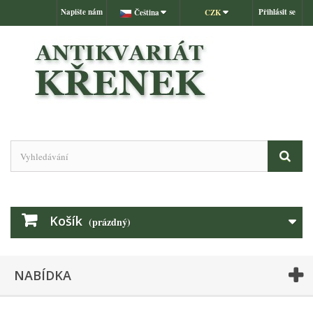
Napište nám
Přihlásit se
Čeština
CZK
Košík
(prázdný)
NABÍDKA