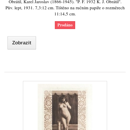
Obrátil, Karel Jaroslav (1866-1945). "P. F. 1932 K. J. Obrátil".
Pův. lept, 1931. 7,3:12 cm. Tištěno na ručním papíře o rozměrech
11:14,5 cm.
Prodáno
Zobrazit