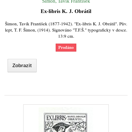
Šimon, Tavík František
Ex-libris K. J. Obrátil
Šimon, Tavík František (1877-1942). "Ex-libris K. J. Obrátil". Pův.
lept, T. F. Šimon, (1914). Signováno "T.F.Š." typograficky v desce.
13:9 cm.
Prodáno
Zobrazit