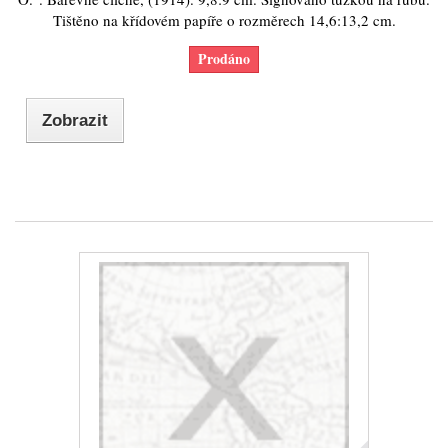
Tištěno na křídovém papíře o rozměrech 14,6:13,2 cm.
Prodáno
Zobrazit