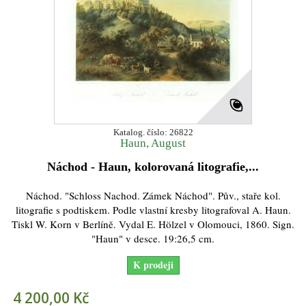
Katalog. číslo: 26822
Haun, August
Náchod - Haun, kolorovaná litografie,...
Náchod. "Schloss Nachod. Zámek Náchod". Pův., staře kol.
litografie s podtiskem. Podle vlastní kresby litografoval A. Haun.
Tiskl W. Korn v Berlíně. Vydal E. Hölzel v Olomouci, 1860. Sign.
"Haun" v desce. 19:26,5 cm.
K prodeji
4 200,00 Kč