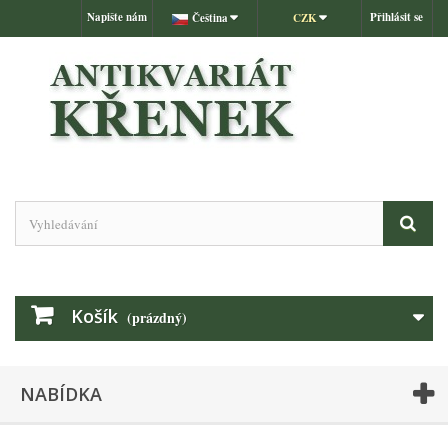
Napište nám
Přihlásit se
Čeština
CZK
Košík
(prázdný)
NABÍDKA