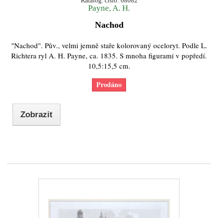
Katalog. číslo: 08082
Payne, A. H.
Nachod
"Nachod". Pův., velmi jemně staře kolorovaný oceloryt. Podle L.
Richtera ryl A. H. Payne, ca. 1835. S mnoha figurami v popředí.
10,5:15,5 cm.
Prodáno
Zobrazit