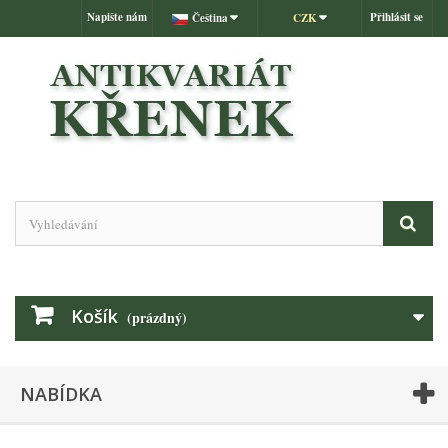
Napište nám
Přihlásit se
Čeština
CZK
Košík
(prázdný)
NABÍDKA