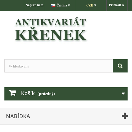
Napište nám
Přihlásit se
Čeština
CZK
Košík
(prázdný)
NABÍDKA