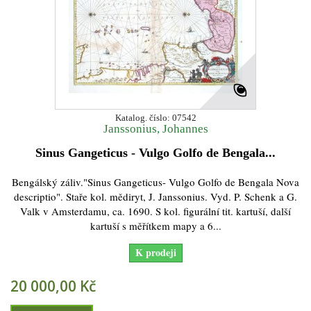
Katalog. číslo: 07542
Janssonius, Johannes
Sinus Gangeticus - Vulgo Golfo de Bengala...
Bengálský záliv."Sinus Gangeticus- Vulgo Golfo de Bengala Nova
descriptio". Staře kol. mědiryt, J. Janssonius. Vyd. P. Schenk a G.
Valk v Amsterdamu, ca. 1690. S kol. figurální tit. kartuší, další
kartuší s měřítkem mapy a 6...
K prodeji
20 000,00 Kč