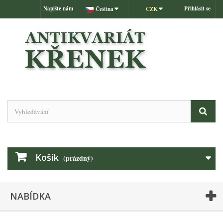
Napište nám
Přihlásit se
Čeština
CZK
Košík
(prázdný)
NABÍDKA