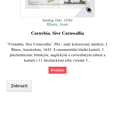
Katalog. číslo: 12582
Blaeu, Joan
Cornvbia. Sive Cornwallia
"Cornubia. Sive Cornwallia". Pův., staře kolorovaný mědiryt, J.
Blaeu, Amsterdam, 1645. S ornamentální titulní kartuší, 3
plachetnicemi, britským, anglickým a corwallským erbem a
kartuší s 11 šlechtickými erby (včetně 3...
Prodáno
Zobrazit