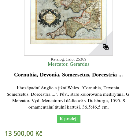
Katalog. číslo: 25369
Mercator, Gerardus
Cornubia, Devonia, Somersetus, Dorcestria ...
Jihozápadní Anglie a jižní Wales. "Cornubia, Devonia,
Somersetus, Dorcestria ...". Pův., staře kolorovaná mědirytina, G.
Mercator. Vyd. Mercatorovi dědicové v Duisburgu, 1595. S
ornamentální titulní kartuší. 36,5:46,5 cm.
K prodeji
13 500,00 Kč