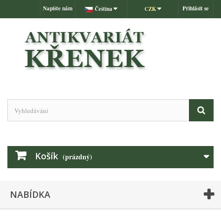
Napište nám
Přihlásit se
Čeština
CZK
Košík
(prázdný)
NABÍDKA