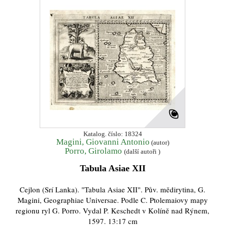
Katalog. číslo: 18324
Magini, Giovanni Antonio
(autor)
Porro, Girolamo
(další autoři )
Tabula Asiae XII
Cejlon (Srí Lanka). "Tabula Asiae XII". Pův. mědirytina, G.
Magini, Geographiae Universae. Podle C. Ptolemaiovy mapy
regionu ryl G. Porro. Vydal P. Keschedt v Kolíně nad Rýnem,
1597. 13:17 cm