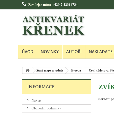
Zavolejte nám:
+420 2 22314734
ÚVOD
NOVINKY
AUTOŘI
NAKLADATE
Staré mapy a veduty
Evropa
Čechy, Morava, Sle
ZVÍ
INFORMACE
Seřadit p
Nákup
Obchodní podmínky