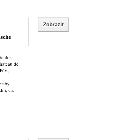
Zobrazit
ische
Schloss
hateau de
Pův.,
resby
dni, ca.