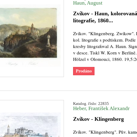
Haun, August
Zvíkov - Haun, kolorovan
litografie, 1860...
Zvíkov. "Klingenberg. Zwíkow". P
kol. litografie s podtiskem. Podle 
kresby litografoval A. Haun. Sig
v desce. Tiskl W. Korn v Berlíně.
Hölzel v Olomouci, 1860. 19,5:2
Prodáno
Katalog. číslo: 22835
Heber, František Alexandr
Zvíkov - Klingenberg
Zvíkov. "Klingenberg". Pův. kam