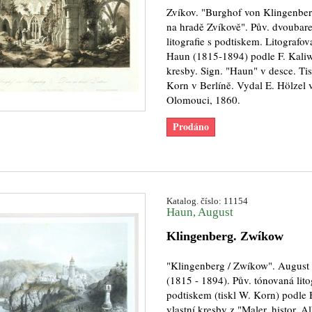
Zvíkov. "Burghof von Klingenbe
na hradě Zvíkově". Pův. dvoubar
litografie s podtiskem. Litografov
Haun (1815-1894) podle F. Kali
kresby. Sign. "Haun" v desce. Ti
Korn v Berlíně. Vydal E. Hölzel 
Olomouci, 1860.
Prodáno
Katalog. číslo: 11154
Haun, August
Klingenberg. Zwíkow
"Klingenberg / Zwíkow". August
(1815 - 1894). Pův. tónovaná litog
podtiskem (tiskl W. Korn) podle
vlastní kresby z "Maler. histor. 