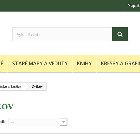
Napiš
LÉ
STARÉ MAPY A VEDUTY
KNIHY
KRESBY A GRAFI
zsko a Lužice
Zvíkov
KOV
odle
--