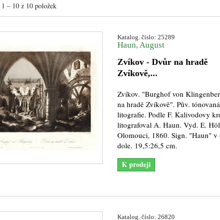
1 – 10 z 10 položek
Katalog. číslo: 25289
Haun, August
Zvíkov - Dvůr na hradě
Zvíkově,...
Zvíkov. "Burghof von Klingenbe
na hradě Zvíkově". Pův. tónovaná
litografie. Podle F. Kalivodovy k
litografoval A. Haun. Vyd. E. Höl
Olomouci, 1860. Sign. "Haun" v
dole. 19,5:26,5 cm.
K prodeji
Katalog. číslo: 26820