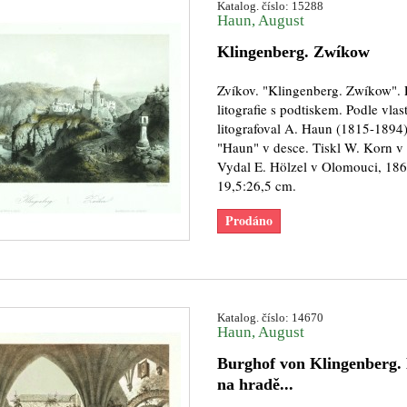
Katalog. číslo: 15288
Haun, August
Klingenberg. Zwíkow
Zvíkov. "Klingenberg. Zwíkow". 
litografie s podtiskem. Podle vlas
litografoval A. Haun (1815-1894)
"Haun" v desce. Tiskl W. Korn v 
Vydal E. Hölzel v Olomouci, 186
19,5:26,5 cm.
Prodáno
Katalog. číslo: 14670
Haun, August
Burghof von Klingenberg.
na hradě...