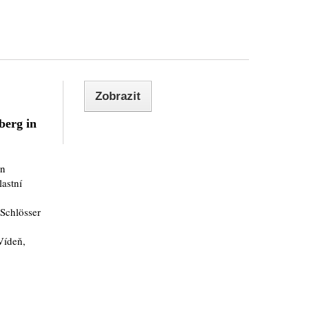
Zobrazit
berg in
in
lastní
 Schlösser
Vídeň,