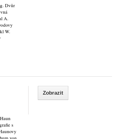
rg. Dvůr
evná
al A.
wodovy
skl W.
v
Zobrazit
 Haun
rafie s
 Haunovy
Album von