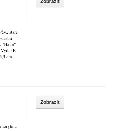
Zobrazit
á
ův., staře
vlastní
n. "Haun"
 Vydal E.
6,5 cm.
Zobrazit
enorytina