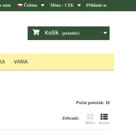
te nám
Čeština
Měna :
CZK
Přihlásit se
Košík
(prázdný)
KA
VARIA
Počet položek: 10
Zobrazit:
Mřížka
Seznam