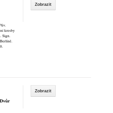
Zobrazit
Pův.
tní kresby
. Sign.
Berlíně.
0.
Zobrazit
 Dvůr