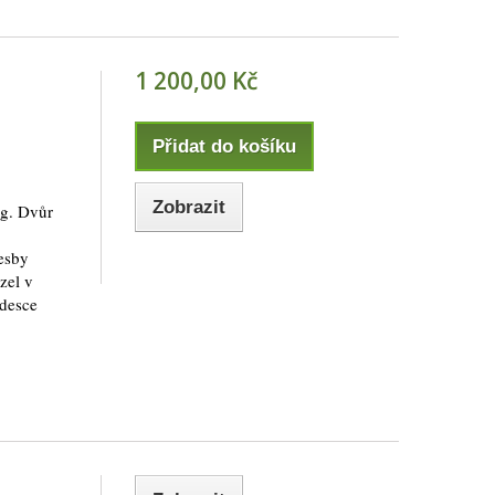
1 200,00 Kč
Přidat do košíku
Zobrazit
rg. Dvůr
resby
zel v
 desce