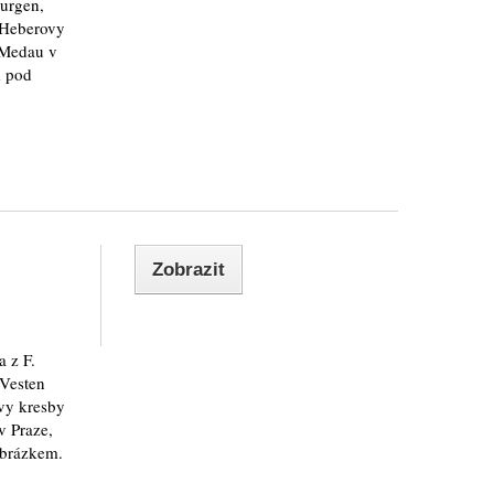
urgen,
 Heberovy
. Medau v
m pod
Zobrazit
 z F.
Vesten
vy kresby
v Praze,
obrázkem.