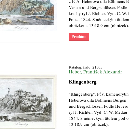
z F. A. Heberova díla Böhmens B
Vesten und Bergschlösser. Podle
kresby ryl J. Richter. Vyd. C. W
Praze, 1844. S německým titule
obrázkem. 13:18,9 cm (obrázek).
Prodáno
Katalog. číslo: 21503
Heber, František Alexandr
Klingenberg
"Klingenberg". Pův. kamenorytina
Heberova díla Böhmens Burgen, 
und Bergschlösser. Podle Hebero
ryl J. Richter. Vyd. C. W. Medau 
1844. S německým titulem pod 
13:18,9 cm (obrázek).