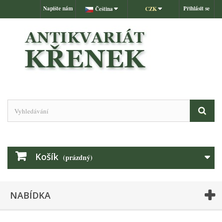
Napište nám
Přihlásit se
Čeština
CZK
Košík
(prázdný)
NABÍDKA