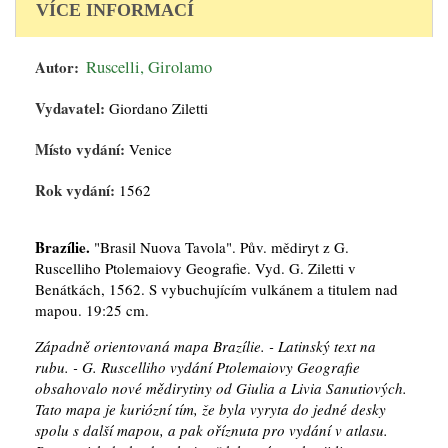
VÍCE INFORMACÍ
Autor:
Ruscelli, Girolamo
Vydavatel:
Giordano Ziletti
Místo vydání:
Venice
Rok vydání:
1562
Brazílie.
"Brasil Nuova Tavola". Pův. mědiryt z G.
Ruscelliho Ptolemaiovy Geografie. Vyd. G. Ziletti v
Benátkách, 1562. S vybuchujícím vulkánem a titulem nad
mapou. 19:25 cm.
Západně orientovaná mapa Brazílie. - Latinský text na
rubu. - G. Ruscelliho vydání Ptolemaiovy Geografie
obsahovalo nové mědirytiny od Giulia a Livia Sanutiových.
Tato mapa je kuriózní tím, že byla vyryta do jedné desky
spolu s další mapou, a pak oříznuta pro vydání v atlasu.