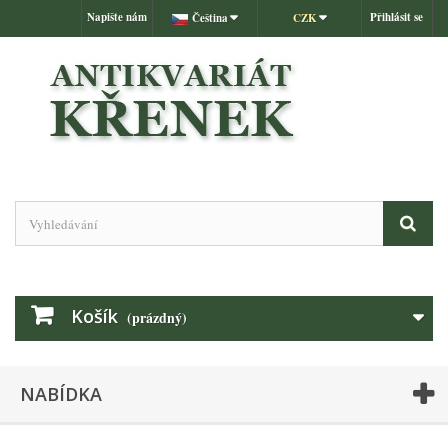
Napište nám
Přihlásit se
Čeština
CZK
Košík
(prázdný)
NABÍDKA