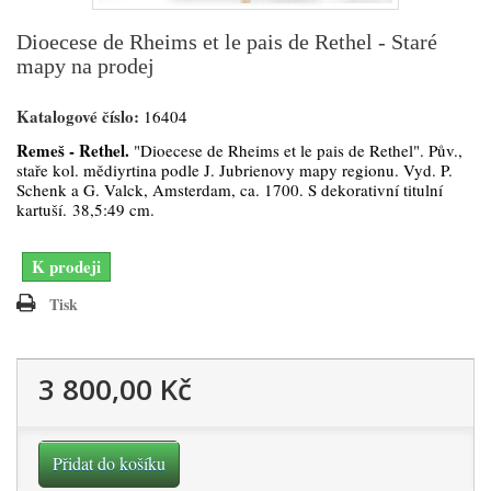
Dioecese de Rheims et le pais de Rethel - Staré
mapy na prodej
Katalogové číslo:
16404
Remeš - Rethel.
"Dioecese de Rheims et le pais de Rethel". Pův.,
staře kol. mědiyrtina podle J. Jubrienovy mapy regionu. Vyd. P.
Schenk a G. Valck, Amsterdam, ca. 1700. S dekorativní titulní
kartuší. 38,5:49 cm.
K prodeji
Tisk
3 800,00 Kč
Přidat do košíku