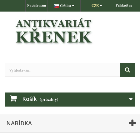
Napište nám
Přihlásit se
Čeština
CZK
Košík
(prázdný)
NABÍDKA