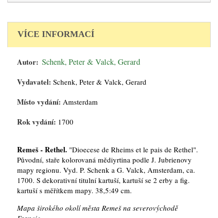
VÍCE INFORMACÍ
Autor:
Schenk, Peter & Valck, Gerard
Vydavatel:
Schenk, Peter & Valck, Gerard
Místo vydání:
Amsterdam
Rok vydání:
1700
Remeš - Rethel.
"Dioecese de Rheims et le pais de Rethel".
Původní, staře kolorovaná mědiyrtina podle J. Jubrienovy
mapy regionu. Vyd. P. Schenk a G. Valck, Amsterdam, ca.
1700. S dekorativní titulní kartuší, kartuší se 2 erby a fig.
kartuší s měřítkem mapy. 38,5:49 cm.
Mapa širokého okolí města Remeš na severovýchodě
Francie.