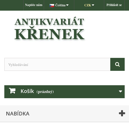
Napište nám
Přihlásit se
Čeština
CZK
Košík
(prázdný)
NABÍDKA