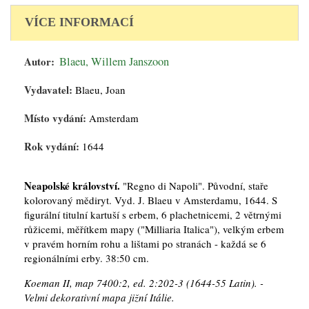
VÍCE INFORMACÍ
Autor:
Blaeu, Willem Janszoon
Vydavatel:
Blaeu, Joan
Místo vydání:
Amsterdam
Rok vydání:
1644
Neapolské království.
"Regno di Napoli". Původní, staře
kolorovaný mědiryt. Vyd. J. Blaeu v Amsterdamu, 1644. S
figurální titulní kartuší s erbem, 6 plachetnicemi, 2 větrnými
růžicemi, měřítkem mapy ("Milliaria Italica"), velkým erbem
v pravém horním rohu a lištami po stranách - každá se 6
regionálními erby. 38:50 cm.
Koeman II, map 7400:2, ed. 2:202-3 (1644-55 Latin). -
Velmi dekorativní mapa jižní Itálie.