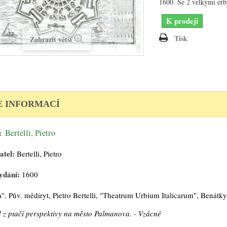
1600. Se 2 velkými erb
K prodeji
Tisk
Zobrazit větší
E INFORMACÍ
:
Bertelli, Pietro
atel:
Bertelli, Pietro
ydání:
1600
". Pův. mědiryt, Pietro Bertelli, "Theatrum Urbium Italicarum", Benátky
 z ptačí perspektivy na město Palmanova. - Vzácné