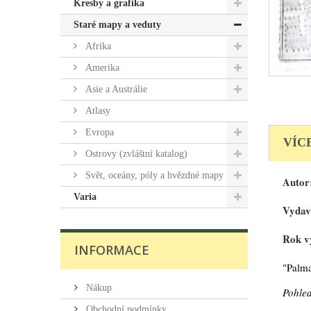
Kresby a grafika
Staré mapy a veduty
Afrika
Amerika
Asie a Austrálie
Atlasy
Evropa
VÍC
Ostrovy (zvláštní katalog)
Svět, oceány, póly a hvězdné mapy
Autor
Varia
Vydav
Rok v
INFORMACE
"Palma
Nákup
Pohled
Obchodní podmínky