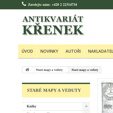
Zavolejte nám:
+420 2 22314734
ÚVOD
NOVINKY
AUTOŘI
NAKLADATE
Staré mapy a veduty
Staré mapy a veduty
STARÉ MAPY A VEDUTY
Knihy