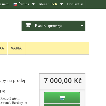
te nám
Čeština
Měna :
CZK
Přihlásit se
Košík
(prázdný)
KA
VARIA
7 000,00 Kč
apy na prodej
190
Pietro Bertelli,
carum", Benátky, ca.