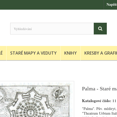
Napiš
LÉ
STARÉ MAPY A VEDUTY
KNIHY
KRESBY A GRAFI
Palma - Staré m
Katalogové číslo:
11
"Palma". Pův. mědiryt, 
"Theatrum Urbium Itali