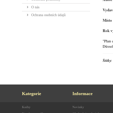
O nás
Vydav
Ochrana osobních údajů
Místo
Rok v
"Plan 
Düssel
Štítky:
Kategorie
Informace
Knihy
Novinky