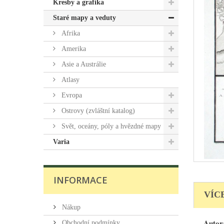
Kresby a grafika
Staré mapy a veduty
Afrika
Amerika
Asie a Austrálie
Atlasy
Evropa
Ostrovy (zvláštní katalog)
Svět, oceány, póly a hvězdné mapy
Varia
INFORMACE
VÍC
Nákup
Autor
Obchodní podmínky