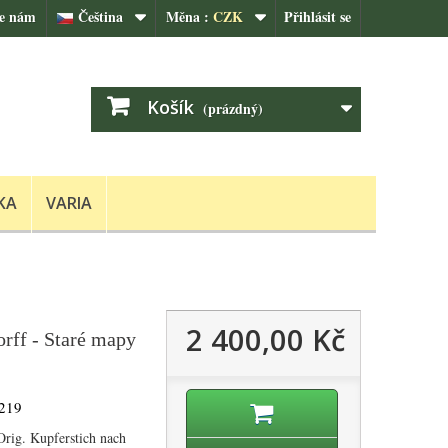
te nám
Čeština
Měna :
CZK
Přihlásit se
Košík
(prázdný)
KA
VARIA
2 400,00 Kč
orff - Staré mapy
219
Orig. Kupferstich nach