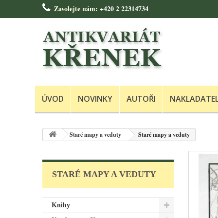
Zavolejte nám:
+420 2 22314734
ÚVOD
NOVINKY
AUTOŘI
NAKLADATE
Staré mapy a veduty
Staré mapy a veduty
STARÉ MAPY A VEDUTY
Knihy