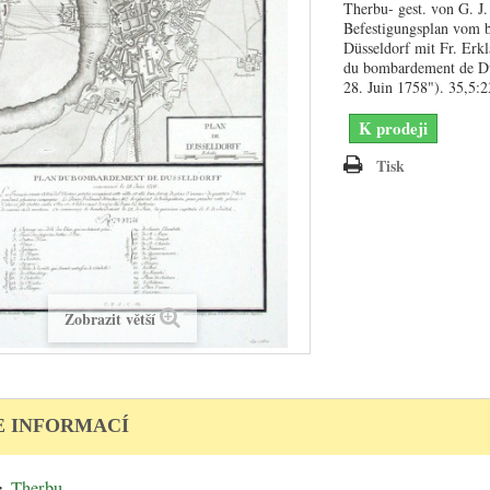
Therbu- gest. von G. J
Befestigungsplan vom 
Düsseldorf mit Fr. Erk
du bombardement de D
28. Juin 1758"). 35,5:
K prodeji
Tisk
Zobrazit větší
E INFORMACÍ
:
Therbu