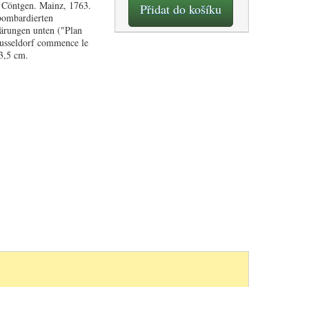
. Cöntgen. Mainz, 1763.
Přidat do košíku
bombardierten
lärungen unten ("Plan
usseldorf commence le
23,5 cm.