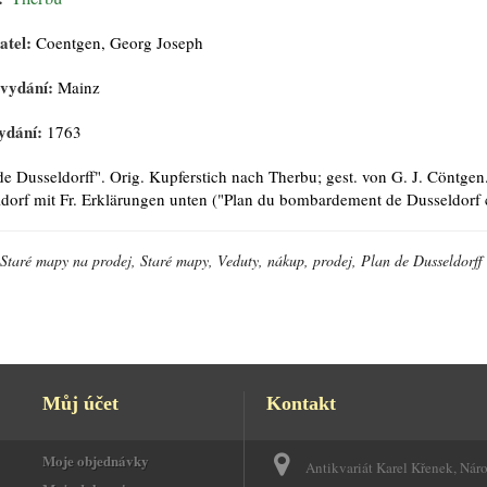
atel:
Coentgen, Georg Joseph
 vydání:
Mainz
ydání:
1763
de Dusseldorff". Orig. Kupferstich nach Therbu; gest. von G. J. Cöntg
dorf mit Fr. Erklärungen unten ("Plan du bombardement de Dusseldorf 
Staré mapy na prodej, Staré mapy, Veduty, nákup, prodej, Plan de Dusseldorff
Můj účet
Kontakt
Moje objednávky
Antikvariát Karel Křenek, Nár