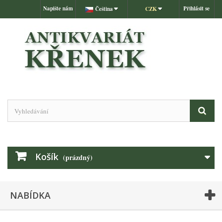
Napište nám
Přihlásit se
Čeština
CZK
Košík
(prázdný)
NABÍDKA