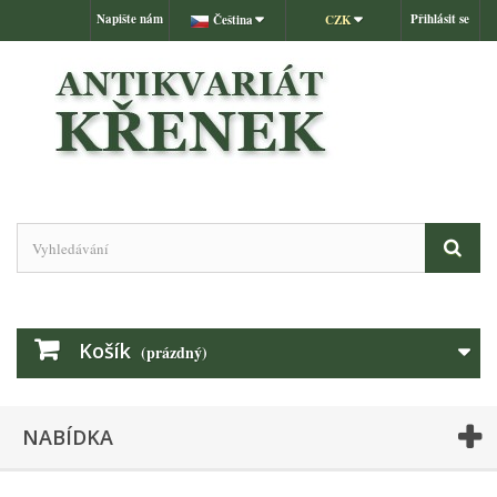
Napište nám
Přihlásit se
Čeština
CZK
Košík
(prázdný)
NABÍDKA