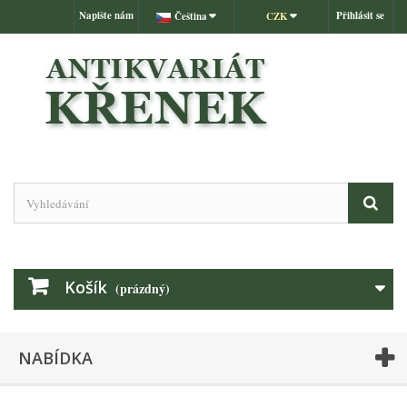
Napište nám
Přihlásit se
Čeština
CZK
Košík
(prázdný)
NABÍDKA