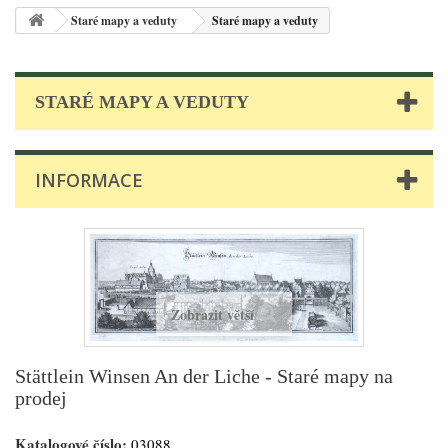
Staré mapy a veduty
Staré mapy a veduty
STARÉ MAPY A VEDUTY
INFORMACE
Zobrazit větší
Stättlein Winsen An der Liche - Staré mapy na
prodej
Katalogové číslo:
03088