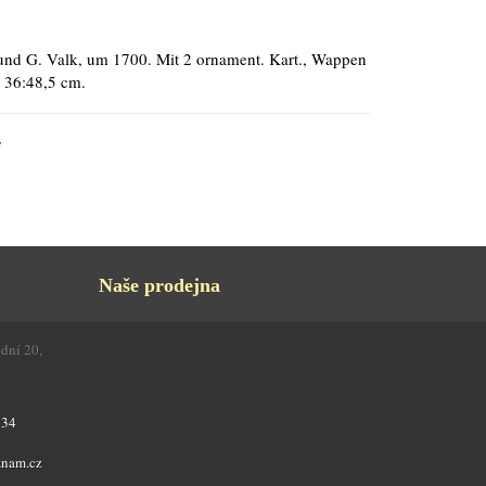
 und G. Valk, um 1700. Mit 2 ornament. Kart., Wappen
. 36:48,5 cm.
s
Naše prodejna
odní 20,
734
znam.cz