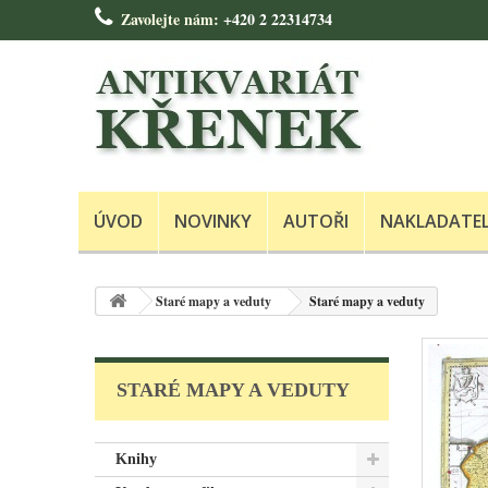
Zavolejte nám:
+420 2 22314734
ÚVOD
NOVINKY
AUTOŘI
NAKLADATE
Staré mapy a veduty
Staré mapy a veduty
STARÉ MAPY A VEDUTY
Knihy