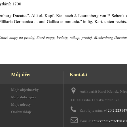
ydání:
1700
nburg Ducatus". Altkol. Kupf.-Kte. nach J. Laurenberg von P. Schenk
illiaria Germanica ... und Gallica communia." in fig. Kart. unten rechts
Staré mapy na prodej, Staré mapy, Veduty, nákup, prodej, Meklenburg Ducatu
Můj účet
Kontakt
Moje objednávky
Antikvariát Karel Křenek, Nár
Moje dobropisy
110 00 Praha 1 Česká republika
Moje adresy
Zavolejte nám:
+420 2 22314
Osobní údaje
E-mail:
antikvariatkrenek@se