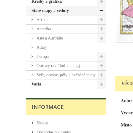
Kresby a grafika
Staré mapy a veduty
Afrika
Amerika
Asie a Austrálie
Atlasy
Evropa
Ostrovy (zvláštní katalog)
Svět, oceány, póly a hvězdné mapy
VÍC
Varia
Autor
INFORMACE
Vydav
Nákup
Místo
Obchodní podmínky