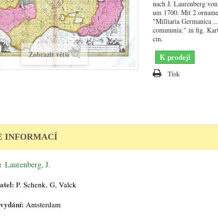
nach J. Laurenberg von
um 1700. Mit 2 orname
"Milliaria Germanica ..
communia." in fig. Kart
cm.
Zobrazit větší
K prodeji
Tisk
E INFORMACÍ
:
Laurenberg, J.
atel:
P. Schenk, G, Valck
 vydání:
Amsterdam