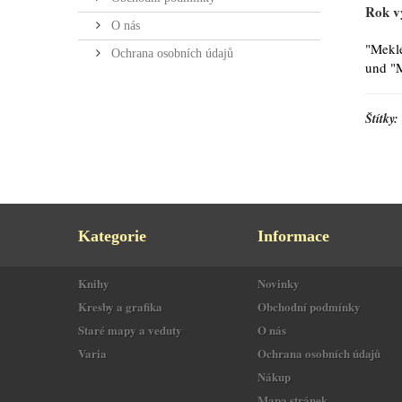
Rok v
O nás
"Mekle
Ochrana osobních údajů
und "M
Štítky:
Kategorie
Informace
Knihy
Novinky
Kresby a grafika
Obchodní podmínky
Staré mapy a veduty
O nás
Varia
Ochrana osobních údajů
Nákup
Mapa stránek