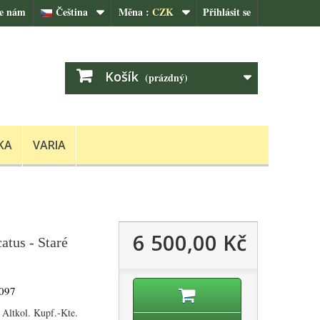
te nám
Čeština
Měna :
CZK
Přihlásit se
Košík
(prázdný)
KA
VARIA
6 500,00 Kč
tus - Staré
097
Altkol. Kupf.-Kte.