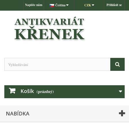
Napište nám
Přihlásit se
Čeština
CZK
Košík
(prázdný)
NABÍDKA