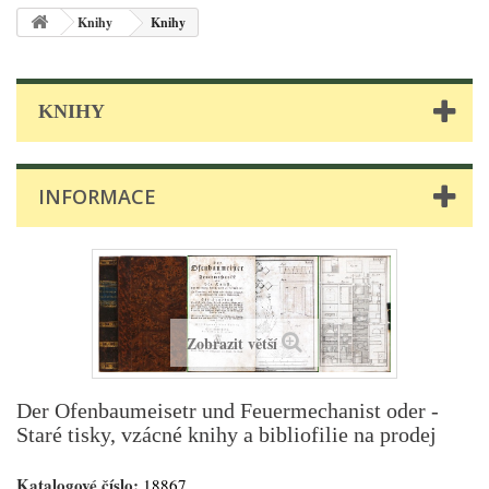
Knihy
Knihy
KNIHY
INFORMACE
Zobrazit větší
Der Ofenbaumeisetr und Feuermechanist oder -
Staré tisky, vzácné knihy a bibliofilie na prodej
Katalogové číslo:
18867