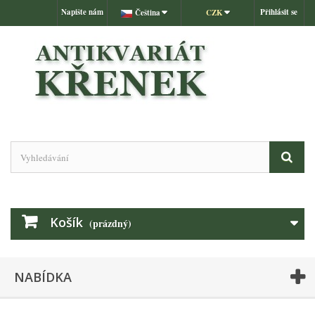
Napište nám
Přihlásit se
Čeština
CZK
Košík
(prázdný)
NABÍDKA