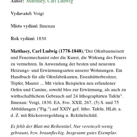
Autor:
Matthaey, Carl Ludwig
Vydavatel:
Voigt
Místo vydání:
Ilmenau
Rok vydání:
1830
Matthaey, Carl Ludwig (1778-1848).
"Der Ofenbaumeisetr
und Feuermechanist oder die Kunst, die Wirkung des Feuers
zu vermehren. In Anwendung der besten und neuesten
Heizungs- und Erwärmungsarten unserer Wohnungen. Ein
Handbuch für alle Ofenfabrikanten, Eisenhütterbesitzer,
Töpfer, Maurer ... Mit vielen Beispielen neu erfundener
Oefen und Camine, sowohl blos zur Erwärmung, als auch zu
wirthschaftlichem Gebrauch auf 24 lithographirten Tafeln".
Ilmenau: Voigt, 1830. EA. 8vo. XXII, 267, (5) S. und 75
Abbildungen ("Fig.") auf XXIV gef. litho. Tafeln. HLdr. a.
d. Z. mit Rückenvergoldung u. Rcktitelschild.
Es fehlt der Blatt mit Reihentitel. Nur vereinzelt wenig
gebraunt, bzw. braunfleckig. Insgesamt gutes Exemplar.