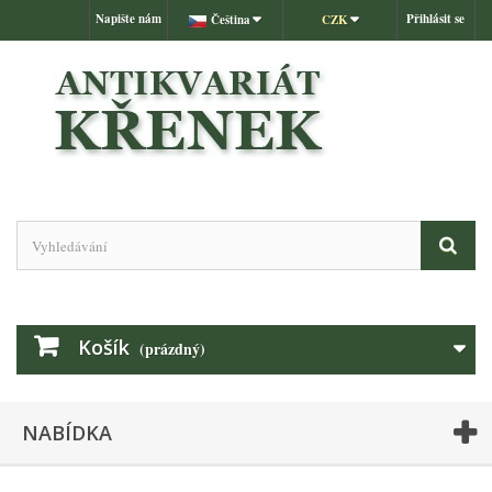
Napište nám
Přihlásit se
Čeština
CZK
Košík
(prázdný)
NABÍDKA