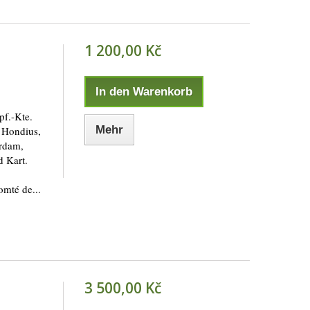
1 200,00 Kč
In den Warenkorb
pf.-Kte.
Mehr
. Hondius,
erdam,
d Kart.
omté de...
3 500,00 Kč