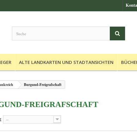
Konta
LEGER
ALTE LANDKARTEN UND STADTANSICHTEN
BÜCHE
ankreich
Burgund-Freigrafschaft
GUND-FREIGRAFSCHAFT
g
--