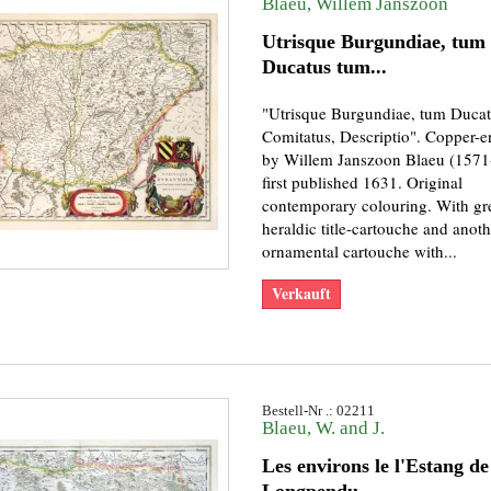
Blaeu, Willem Janszoon
Utrisque Burgundiae, tum
Ducatus tum...
"Utrisque Burgundiae, tum Duca
Comitatus, Descriptio". Copper-
by Willem Janszoon Blaeu (1571
first published 1631. Original
contemporary colouring. With gr
heraldic title-cartouche and anoth
ornamental cartouche with...
Verkauft
Bestell-Nr .: 02211
Blaeu, W. and J.
Les environs le l'Estang de
Longpendu,...