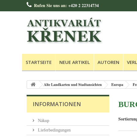
Rufen Sie uns an:
+420 2 22314734
STARTSEITE
NEUE ARTIKEL
AUTOREN
VER
Alte Landkarten und Stadtansichten
Europa
Fr
BUR
INFORMATIONEN
Sortierun
Nákup
Lieferbedingungen