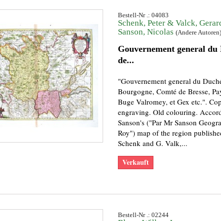
Bestell-Nr .: 04083
Schenk, Peter & Valck, Gerar
Sanson, Nicolas
(Andere Autoren
Gouvernement general du
de...
"Gouvernement general du Duch
Bourgogne, Comté de Bresse, Pa
Buge Valromey, et Gex etc.". Cop
engraving. Old colouring. Accord
Sanson's ("Par Mr Sanson Geogr
Roy") map of the region publishe
Schenk and G. Valk,...
Verkauft
Bestell-Nr .: 02244