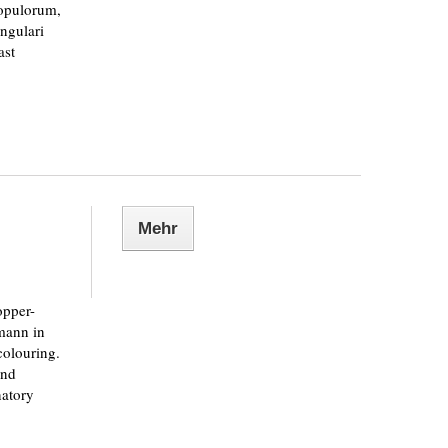
opulorum,
ngulari
ast
Mehr
opper-
mann in
colouring.
and
natory