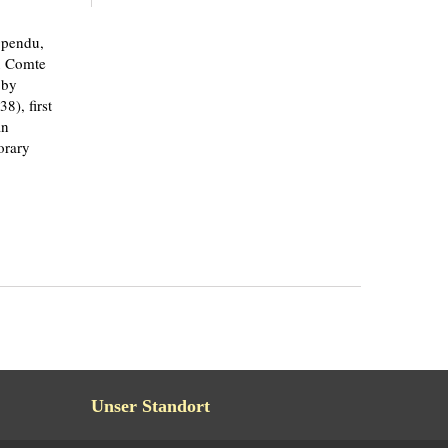
gpendu,
u Comte
 by
), first
an
orary
Unser Standort