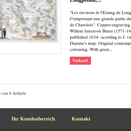
"Les environs le l'Estang de Lon
Comprenant une grande partie d
de Charolois". Copper-engraving
Willem Janszoon Blaeu (1571-1638
published 1634- acording to J. v
Damme's map. Original contemp
colouring. With great...
Verkauft
8 von 8 Artikeln
Ihr Kundenbereich
Kontakt