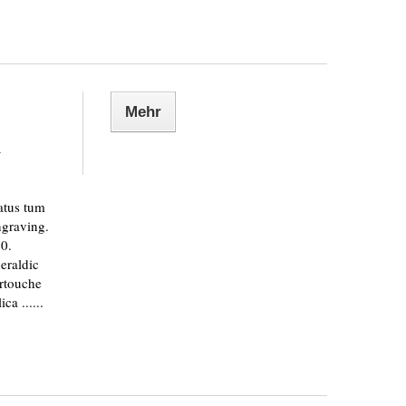
Mehr
m
atus tum
ngraving.
40.
eraldic
artouche
ca ......