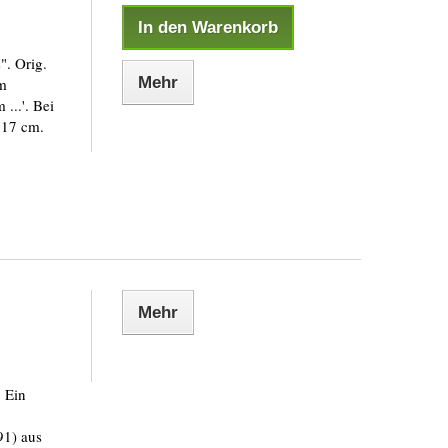
In den Warenkorb
. Orig.
Mehr
em
...'. Bei
:17 cm.
Mehr
 Ein
91) aus