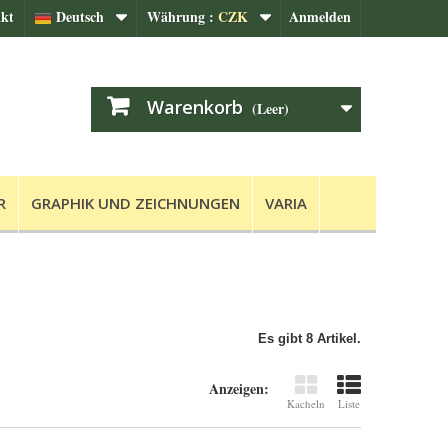
kt
Deutsch
Währung :
CZK
Anmelden
Warenkorb
(Leer)
R
GRAPHIK UND ZEICHNUNGEN
VARIA
Es gibt 8 Artikel.
Anzeigen:
Kacheln
Liste