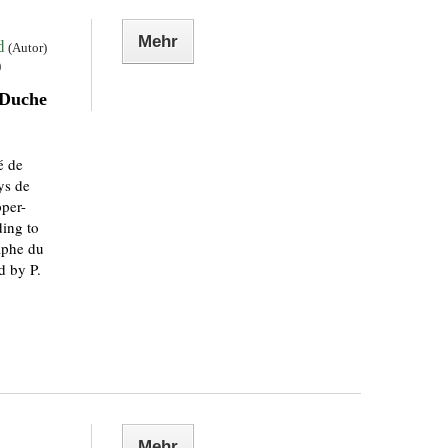
Mehr
d
(Autor)
)
 Duche
é de
ys de
per-
ing to
aphe du
d by P.
Mehr