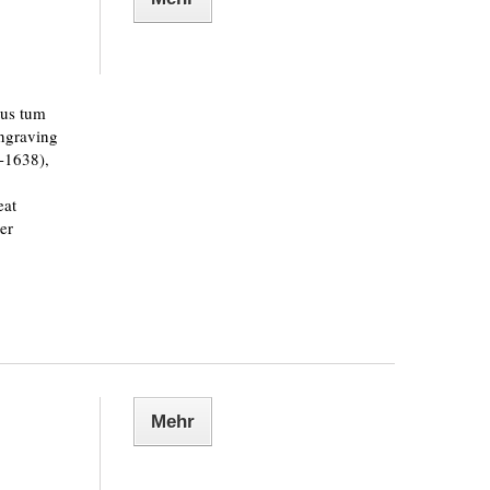
tus tum
engraving
-1638),
eat
er
Mehr