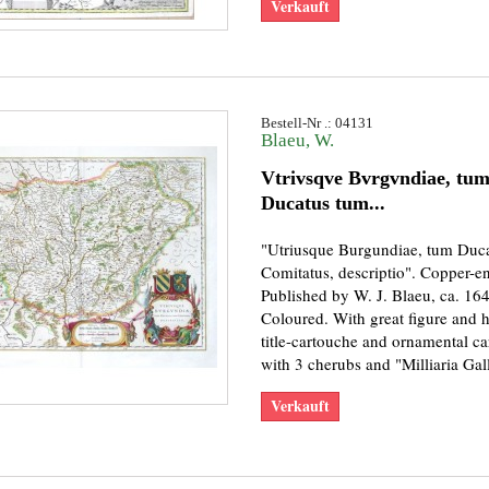
Verkauft
Bestell-Nr .: 04131
Blaeu, W.
Vtrivsqve Bvrgvndiae, tu
Ducatus tum...
"Utriusque Burgundiae, tum Duc
Comitatus, descriptio". Copper-e
Published by W. J. Blaeu, ca. 16
Coloured. With great figure and h
title-cartouche and ornamental c
with 3 cherubs and "Milliaria Galli
Verkauft