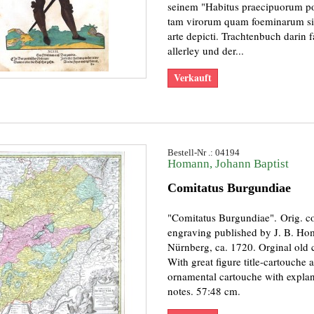
seinem "Habitus praecipuorum p
tam virorum quam foeminarum si
arte depicti. Trachtenbuch darin f
allerley und der...
Verkauft
Bestell-Nr .: 04194
Homann, Johann Baptist
Comitatus Burgundiae
"Comitatus Burgundiae". Orig. c
engraving published by J. B. Ho
Nürnberg, ca. 1720. Orginal old 
With great figure title-cartouche 
ornamental cartouche with expla
notes. 57:48 cm.