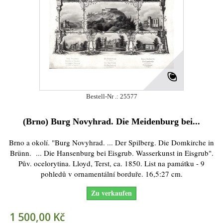
Bestell-Nr .: 25577
(Brno) Burg Novyhrad. Die Meidenburg bei...
Brno a okolí. "Burg Novyhrad. ... Der Spilberg. Die Domkirche in
Brünn. ... Die Hansenburg bei Eisgrub. Wasserkunst in Eisgrub".
Pův. ocelorytina. Lloyd, Terst, ca. 1850. List na památku - 9
pohledů v ornamentální borduře. 16,5:27 cm.
Zu verkaufen
1 500,00 Kč