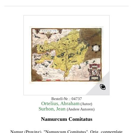
Bestell-Nr .: 04737
Ortelius, Abraham
(Autor)
Surhon, Jean
(Andere Autoren)
Namurcum Comitatus
Namur (Provinz). "Namurcum Comitatus". Orig. copperplate