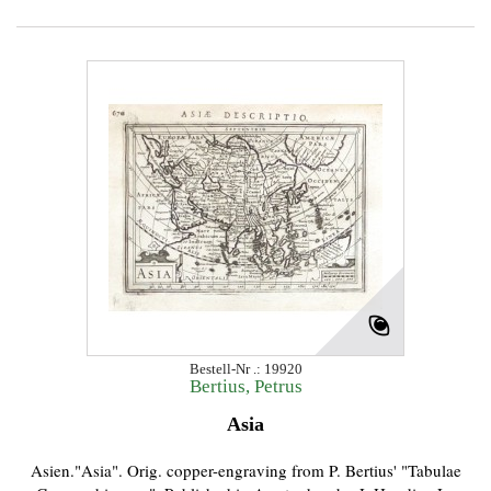
Bestell-Nr .: 19920
Bertius, Petrus
Asia
Asien."Asia". Orig. copper-engraving from P. Bertius' "Tabulae